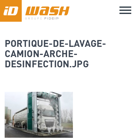
Aller
Toggle
au
naviga
contenu
principal
PORTIQUE-DE-LAVAGE-
CAMION-ARCHE-
DESINFECTION.JPG
Image