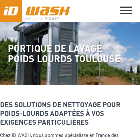
Aller
Toggle
au
naviga
contenu
principal
PORTIQUE DE LAVAGE
POIDS LOURDS TOULOUSE
DES SOLUTIONS DE NETTOYAGE POUR
POIDS-LOURDS ADAPTÉES À VOS
EXIGENCES PARTICULIÈRES
Chez ID WASH, nous sommes spécialiste en France des