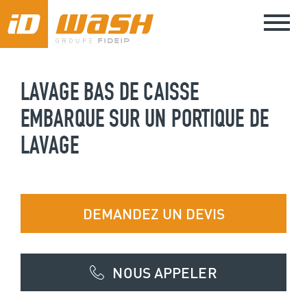
Aller
Toggle
au
naviga
contenu
principal
LAVAGE BAS DE CAISSE
EMBARQUE SUR UN PORTIQUE DE
LAVAGE
DEMANDEZ UN DEVIS
NOUS APPELER