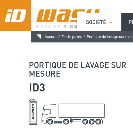
SOCIÉTÉ
P
NAVIGATION
Aller
Accueil
Flotte privée
Portique de lavage sur mes
PRINCIPALE
au
contenu
principal
PORTIQUE DE LAVAGE SUR
MESURE
ID3