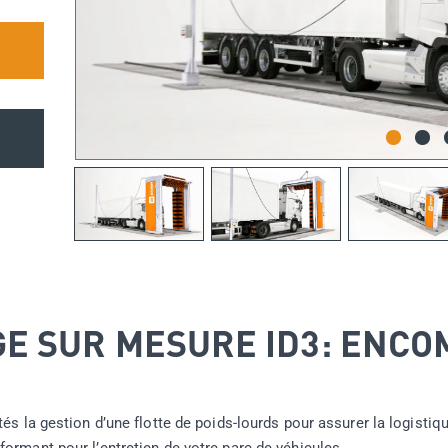
GE SUR MESURE ID3: ENC
és la gestion d’une flotte de poids-lourds pour assurer la logistiqu