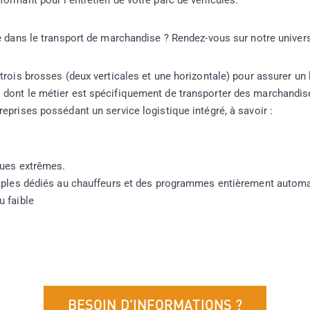
formant pour l’entretien de votre parc de véhicules.
ée dans le transport de marchandise ?
Rendez-vous sur notre univers
trois brosses (deux verticales et une horizontale) pour assurer un 
dont le métier est spécifiquement de transporter des marchandise
eprises possédant un service logistique intégré, à savoir :
ques extrêmes.
mples dédiés au chauffeurs et des programmes entièrement automa
 faible
BESOIN D'INFORMATIONS ?